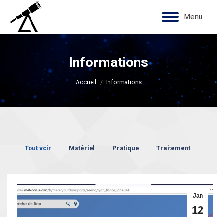
Menu
Informations
Vous êtes ici :
Accueil
Informations
Tout voir
Matériel
Pratique
Traitement
Jan
12