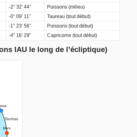
-2° 32' 44"
Poissons (milieu)
-0° 09' 11"
Taureau (tout début)
-1° 23' 56"
Poissons (tout début)
-4° 16' 29"
Capricorne (tout début)
ons IAU le long de l’écliptique)
r
anus
Taureau
Mars