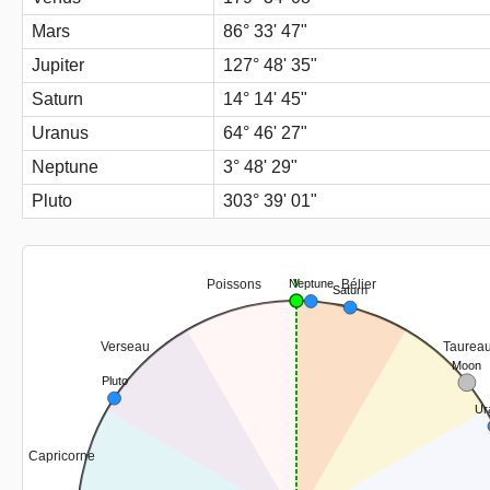
Mars
86° 33' 47"
Jupiter
127° 48' 35"
Saturn
14° 14' 45"
Uranus
64° 46' 27"
Neptune
3° 48' 29"
Pluto
303° 39' 01"
γ
Poissons
Bélier
Neptune
Saturn
Verseau
Taurea
Moon
Pluto
Ur
Capricorne