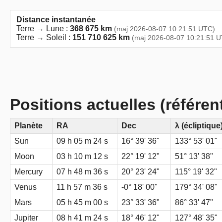
Distance instantanée
Terre → Lune :
368 675 km
(maj 2026-08-07 10:21:51 UTC)
Terre → Soleil :
151 710 625 km
(maj 2026-08-07 10:21:51 
Positions actuelles (référen
Planète
RA
Dec
λ (écliptique
Sun
09 h 05 m 24 s
16° 39' 36"
133° 53' 01"
Moon
03 h 10 m 12 s
22° 19' 12"
51° 13' 38"
Mercury
07 h 48 m 36 s
20° 23' 24"
115° 19' 32"
Venus
11 h 57 m 36 s
-0° 18' 00"
179° 34' 08"
Mars
05 h 45 m 00 s
23° 33' 36"
86° 33' 47"
Jupiter
08 h 41 m 24 s
18° 46' 12"
127° 48' 35"