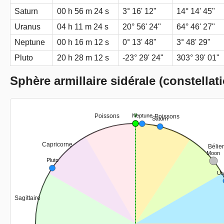
Saturn
00 h 56 m 24 s
3° 16' 12"
14° 14' 45"
Uranus
04 h 11 m 24 s
20° 56' 24"
64° 46' 27"
Neptune
00 h 16 m 12 s
0° 13' 48"
3° 48' 29"
Pluto
20 h 28 m 12 s
-23° 29' 24"
303° 39' 01"
Sphère armillaire sidérale (constellati
γ
Poissons
Neptune
Poissons
Saturn
Capricorne
Bélie
Moon
Pluto
Ur
Sagittaire