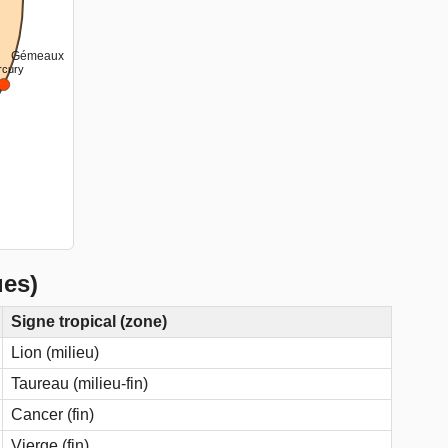
Gémeaux
rcury
ues)
Signe tropical (zone)
Lion (milieu)
Taureau (milieu-fin)
Cancer (fin)
Vierge (fin)