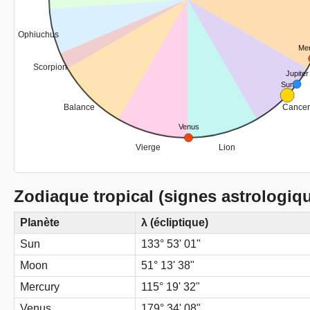
Ophiuchus
Me
Scorpion
Jupiter
Sun
Balance
Cancer
Venus
Vierge
Lion
Zodiaque tropical (signes astrologiq
Planète
λ (écliptique)
Sun
133° 53' 01"
Moon
51° 13' 38"
Mercury
115° 19' 32"
Venus
179° 34' 08"