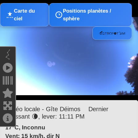
ASTROFOTAM ALLSKY
Carte du
Positions planètes /
ciel
sphère
Météo locale - Gîte Déimos
Dernier
croissant 🌘, lever: 11:11 PM
17°C
, Inconnu
Vent: 15 km/h, dir N