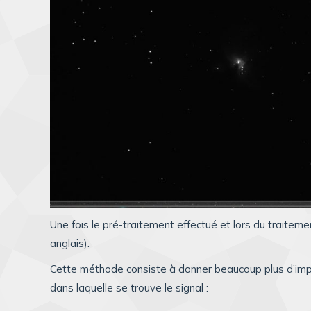
Une fois le pré-traitement effectué et lors du traitement
anglais).
Cette méthode consiste à donner beaucoup plus d’impo
dans laquelle se trouve le signal :