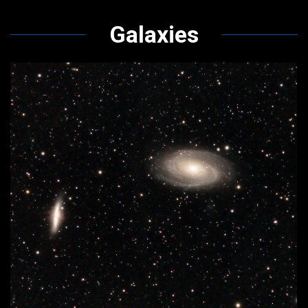
Galaxies