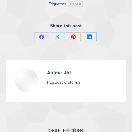
Étiquettes
Trépied
Share this post
Share
Share
Share
Share
on
on
on
on
Facebook
X
Pinterest
LinkedIn
Auteur
Jéf
http://astrofotam.fr
Navigation
ONGLET PRÉCÉDENT