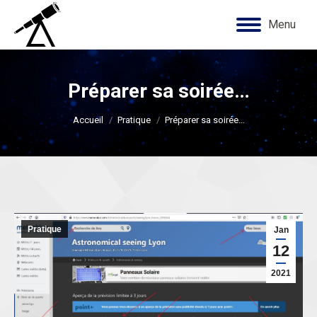
Menu
Préparer sa soirée…
Vous êtes ici :
Accueil
Pratique
Préparer sa soirée…
Pratique
Jan
12
2021