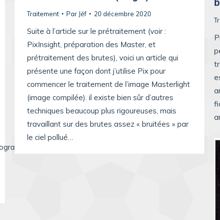
b
Traitement
Par
Jéf
20 décembre 2020
T
Suite à l’article sur le prétraitement (voir :
P
PixInsight, préparation des Master, et
p
prétraitement des brutes), voici un article qui
t
présente une façon dont j’utilise Pix pour
e
commencer le traitement de l’image Masterlight
a
(image compilée). il existe bien sûr d’autres
f
techniques beaucoup plus rigoureuses, mais
a
travaillant sur des brutes assez « bruitées » par
le ciel pollué…
iographie