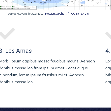
(source :
Savant-fou/Zeimusu,
MessierStarChart-fr
,
CC BY-SA 2.5
)
3. Les Amas
4.
Morbi ipsum dapibus massa faucibus mauris. Aenean
Lo
dapibus massa leo from ipsum amet - eget augue
da
bibendum, lorem ipsum faucibus mi et. Aenean
bi
dapibus massa leo.
dap