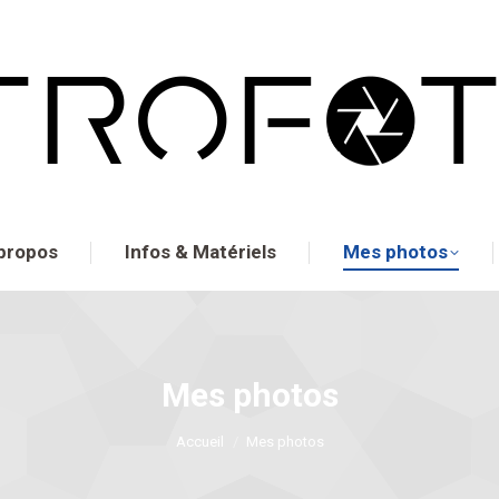
propos
Infos & Matériels
Mes photos
Mes photos
Vous êtes ici :
Accueil
Mes photos