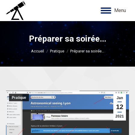
Menu
Préparer sa soirée…
Vous êtes ici :
Accueil
Pratique
Préparer sa soirée…
Pratique
Jan
12
2021