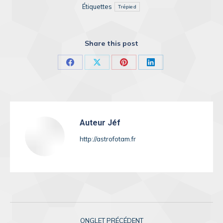
Étiquettes
Trépied
Share this post
Share
Share
Share
Share
on
on
on
on
Facebook
X
Pinterest
LinkedIn
Auteur
Jéf
http://astrofotam.fr
Navigation
ONGLET PRÉCÉDENT