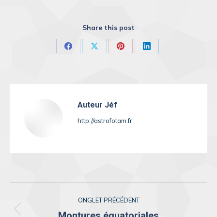
Share this post
Share
Share
Share
Share
on
on
on
on
Facebook
X
Pinterest
LinkedIn
Auteur
Jéf
http://astrofotam.fr
Navigation
ONGLET PRÉCÉDENT
de
Montures équatoriales
Onglet