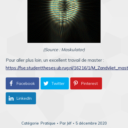
(Source : Maskulator)
Pour aller plus loin, un excellent travail de master :
https://fse.studenttheses.ub.rug.nl/16216/1/M_Zandvliet_mast
Facebook
Twitter
Pinterest
LinkedIn
Catégorie
Pratique
Par
Jéf
5 décembre 2020