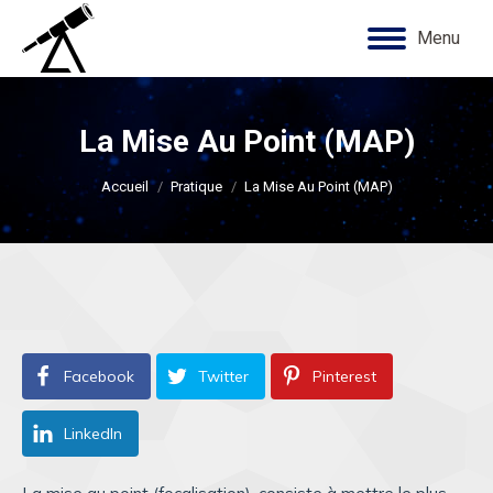
Menu
La Mise Au Point (MAP)
Vous êtes ici :
Accueil
Pratique
La Mise Au Point (MAP)
Facebook
Twitter
Pinterest
LinkedIn