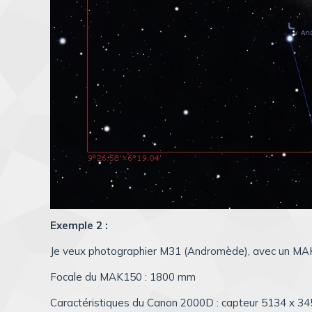
Exemple 2 :
Je veux photographier M31 (Andromède), avec un MA
Focale du MAK150 : 1800 mm
Caractéristiques du Canon 2000D : capteur 5134 x 3456 p