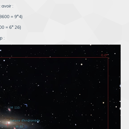
avoir :
 3600 = 9°4)
00 = 6° 26)
p :