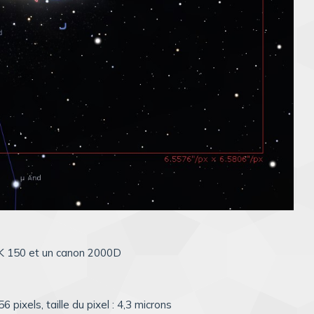
K 150 et un canon 2000D
ixels, taille du pixel : 4,3 microns